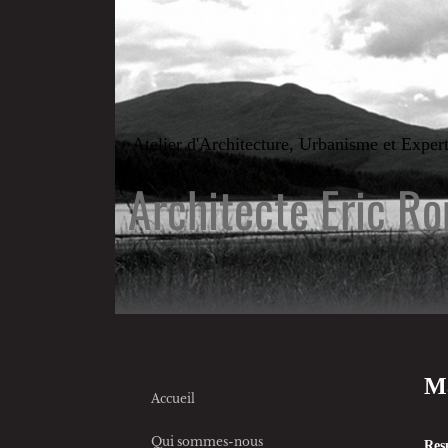
Atelier d'Architecture, Urbanisme et Exper
Architecte Eric R
Ma
Accueil
Qui sommes-nous
Res